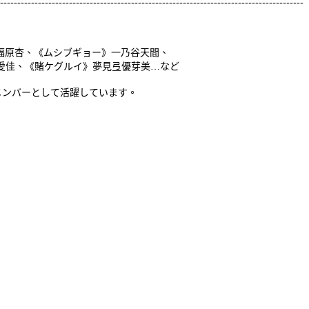
----------------------------------------------------------------------------------------
福原杏、《ムシブギョー》一乃谷天間、
愛佳、《賭ケグルイ》夢見弖優芽美…など
メンバーとして活躍しています。