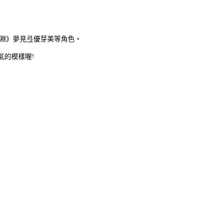
淵》夢見弖優芽美等角色。
氣的模樣喔!