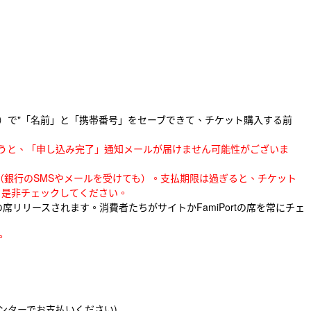
）で"「名前」と「携帯番号」をセーブできて、チケット購入する前
を使うと、「申し込み完了」通知メールが届けません可能性がございま
銀行のSMSやメールを受けても）。支払期限は過ぎると、チケット
。是非チェックしてください。
リリースされます。消費者たちがサイトかFamiPortの席を常にチェ
。
ンターでお支払いください)