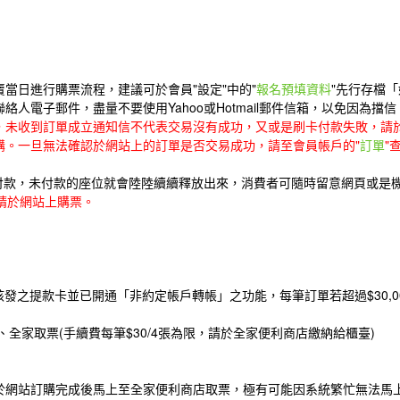
賣當日進行購票流程，建議可於會員"設定"中的"
報名預填資料
"先行存檔
人電子郵件，盡量不要使用Yahoo或Hotmail郵件信箱，以免因為
，未收到訂單成立通知信不代表交易沒有成功，又或是刷卡付款失敗，請
購。一旦無法確認於網站上的訂單是否交易成功，請至會員帳戶的"
訂單
"
成付款，未付款的座位就會陸陸續續釋放出來，消費者可隨時留意網頁或是
位請於網站上購票。
發之提款卡並已開通「非約定帳戶轉帳」之功能，每筆訂單若超過$30,0
、全家取票(手續費每筆$30/4張為限，請於全家便利商店繳納給櫃臺)
售當天於網站訂購完成後馬上至全家便利商店取票，極有可能因系統繁忙無法