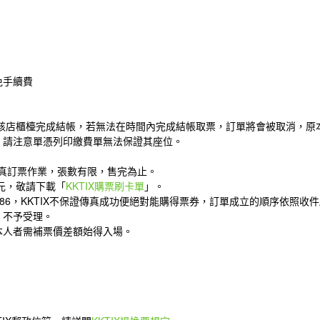
免手續費
鐘內在該店櫃檯完成結帳，若無法在時間內完成結帳取票，訂單將會被取消，
，請注意單憑列印繳費單無法保證其座位。
席傳真訂票作業，張數有限，售完為止。
元，敬請下載「
KKTIX購票刷卡單
」。
3086，KKTIX不保證傳真成功便絕對能購得票券，訂單成立的順序依照收
，不予受理。
本人者需補票價差額始得入場。
。