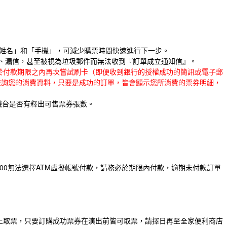
「姓名」和「手機」，可減少購票時間快速進行下一步。
擋信、漏信，甚至被視為垃圾郵件而無法收到『訂單成立通知信』。
於付款期限之內再次嘗試刷卡（即便收到銀行的授權成功的簡訊或電子郵
查詢您的消費資料，只要是成功的訂單，皆會顯示您所消費的票券明細，
機台是否有釋出可售票券張數。
00無法選擇ATM虛擬帳號付款，請務必於期限內付款，逾期未付款訂單
馬上取票，只要訂購成功票券在演出前皆可取票，請擇日再至全家便利商店