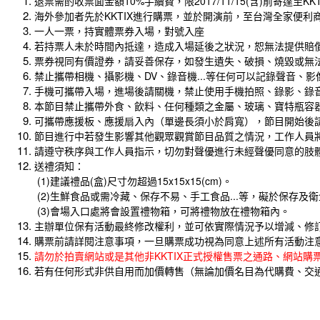
退票需酌收票面金額10%手續費，限2017/11/15(含)前寄達至K
海外參加者先於KKTIX進行購票，並於開演前，至台灣全家便利商店
一人一票，持實體票券入場，對號入座
若持票人未於時間內抵達，造成入場延後之狀況，恕無法提供賠
票券視同有價證券，請妥善保存，如發生遺失、破損、燒毀或無
禁止攜帶相機、攝影機、DV、錄音機...等任何可以記錄聲音、
手機可攜帶入場，進場後請關機，禁止使用手機拍照、錄影、錄
本節目禁止攜帶外食、飲料、任何種類之金屬、玻璃、寶特瓶容
可攜帶應援板、應援扇入內（單邊長須小於肩寬），節目開始後
節目進行中若發生影響其他觀眾觀賞節目品質之情況，工作人員
請遵守秩序與工作人員指示，切勿對聲優進行未經聲優同意的肢
送禮須知：
(1)建議禮品(盒)尺寸勿超過15x15x15(cm)。
(2)生鮮食品或需冷藏、保存不易、手工食品...等，礙於保存
(3)會場入口處將會設置禮物箱，可將禮物放在禮物箱內。
主辦單位保有活動最終修改權利，並可依實際情況予以增減、修
購票前請詳閱注意事項，一旦購票成功視為同意上述所有活動注
請勿於拍賣網站或是其他非KKTIX正式授權售票之通路、網站購
若有任何形式非供自用而加價轉售（無論加價名目為代購費、交通