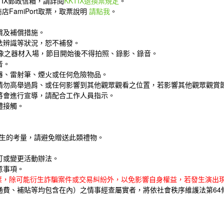
KTIX郵政信箱，請詳閱
KKTIX退換票規定
。
FamiPort取票，取票說明
請點我
。
償及補償措施。
法辨識等狀況，恕不補發。
影像之器材入場，節目開始後不得拍照、錄影、錄音。
音。
器、雷射筆、煙火或任何危險物品。
請勿高舉過肩、或任何影響到其他觀眾觀看之位置，若影響其他觀眾觀賞
將會進行宣導，請配合工作人員指示。
體接觸。
及衛生的考量，請避免贈送此類禮物。
訂或變更活動辦法。
意事項。
票，除可能衍生詐騙案件或交易糾紛外，以免影響自身權益，若發生演出現
費、補貼等均包含在內）之情事經查屬實者，將依社會秩序維護法第64