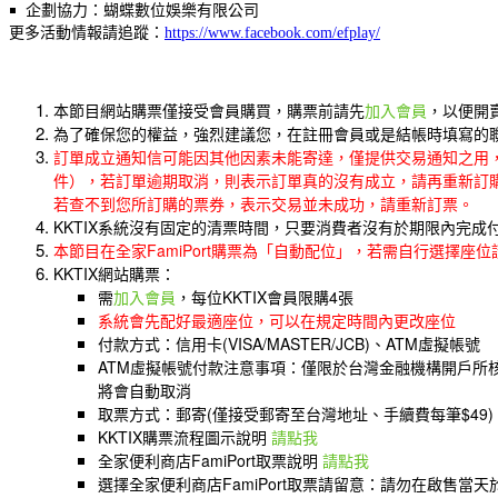
￭ 企劃協力：蝴蝶數位娛樂有限公司
更多活動情報請追蹤：
https://www.facebook.com/efplay/
本節目網站購票僅接受會員購買，購票前請先
加入會員
，以便開
為了確保您的權益，強烈建議您，在註冊會員或是結帳時填寫的聯絡
訂單成立通知信可能因其他因素未能寄達，僅提供交易通知之用
件），若訂單逾期取消，則表示訂單真的沒有成立，請再重新訂
若查不到您所訂購的票券，表示交易並未成功，請重新訂票。
KKTIX系統沒有固定的清票時間，只要消費者沒有於期限內完
本節目在全家FamiPort購票為「自動配位」，若需自行選擇座
KKTIX網站購票：
需
加入會員
，每位KKTIX會員限購4張
系統會先配好最適座位，可以在規定時間內更改座位
付款方式：信用卡(VISA/MASTER/JCB)、ATM虛擬帳號
ATM虛擬帳號付款注意事項：僅限於台灣金融機構開戶所核
將會自動取消
取票方式：郵寄(僅接受郵寄至台灣地址、手續費每筆$49)
KKTIX購票流程圖示說明
請點我
全家便利商店FamiPort取票說明
請點我
選擇全家便利商店FamiPort取票請留意：請勿在啟