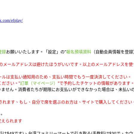
k.com/efplay/
登録
お願いいたします。「設定」の"
報名預填資料
（自動会員情報を登録
ilなどのメールアドレスは避けたほうがいいです。以上のメールアドレス
ールは支払い通知用のため、支払い時間でもう一度決済してください。（
ださい。"
訂單
（マイページ）
"で予約したチケットの情報があります
りません。消費者たちが期限にお支払いができなかった場合は、未払いの席
配』されます、もし、自分で席を選ぶのお方は、サイトで購入してください
。
変えられます
は$49です)、台湾ファミリーマートで引き取る(手数料は$30で、カウ