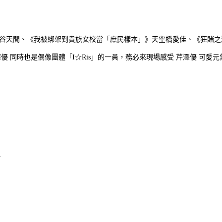
乃谷天間、《我被綁架到貴族女校當「庶民樣本」》天空橋愛佳、《狂賭之
 同時也是偶像團體「I☆Ris」的一員，務必來現場感受 芹澤優 可愛元
y