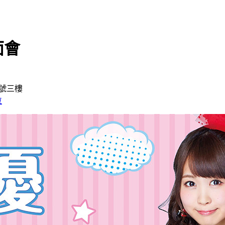
面會
7號三樓
位