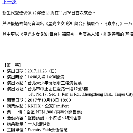
下一步
新生代聲優偶像 芹澤優 即將在11月26日首次來台。
芹澤優過去曾配音演出《星光少女 彩虹舞台》福原杏、《蟲奉行》一
其中更以《星光少女 彩虹舞台》福原杏一角廣為人知，能歌善舞的 芹澤優
【第一幕】
￭ 演出日期：2017.11.26（日）
￭ 演出時間：14:00入場 14:30開演
￭ 演出地點：台北青少年發展處三樓演藝廳
￭ 演出地址：台北市中正區仁愛路一段17號3樓
3F., No.17, Sec. 1, Ren’ai Rd., Zhongzheng Dist., Taipei Cit
2017年10月18日 18:00
￭ 開賣日期：
￭ 購票端點：KKTIX、全家FamiPort
￭ 票 價：全區 NT$1,900 (兩幕分開售票)
￭ 活動內容：聲優訪談、小遊戲、特別企劃
￭ 購票數量：一人限購4張
￭ 主辦單位：Eternity Faith永恆信念