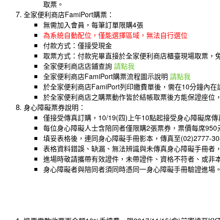
取票。
全家便利商店FamiPort購票：
無需加入會員，每筆訂單限購4張
為系統自動配位，僅能選擇區域，無法自行選位
付款方式：僅接受現金
取票方式：付款完畢直接於全家便利商店櫃臺現場取票，
全家便利商店店鋪查詢
請點我
全家便利商店FamiPort購票流程圖示說明
請點我
於全家便利商店FamiPort列印繳費單後，需在10分
於全家便利商店之購票動作皆於結帳取票後方能保證座位
身心障礙票券說明：
僅接受傳真訂購，10/19(四)上午10點起接受身心障礙
每位身心障礙人士含陪同者僅限購2張票券，票價每席950
填妥表格後，連同身心障礙手冊影本，傳真至(02)2777-
表格資料錯誤、缺漏、無法辨識與未傳真身心障礙手冊者
進場時敬請攜帶有效證件，未帶證件、資格不符者、或非
身心障礙者與陪同者須同時憑同一身心障礙手冊驗證進場