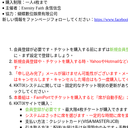
￭ 購入制限：一人4枚まで
￭ 主催者：Eternity Faith 永恆信念
￭ 協力：蝴蝶數位娛樂有限公司
新しい情報をファンページフォローしてください：
https://www.faceboo
会員登録が必要です。チケットを購入する前にまずは
新規会員
に、まず設定で登録しましょう。
新規会員登録や、チケットを購入する時、YahooやHotma
す。
「申し込み完了」メールが届けません可能性がございます。メ
はキャンセルします。キャンセルした場合はもう一度購入してく
KKTIXシステムに関しては、固定的なチケット現状の更新があ
ックしてください。
本番組は、FamiPortでチケットを購入すると『席が自動手
KKTIXサイトで購入：
会員登録が必要です
、最大限4枚チケートが購入できます
システムはさっきに席を選びます、一定的な時間に席を
支払い方法：クレジットカード(VISA/MASTER/JCB)
引き取る方法：配送(お届け先は台湾国内のみです。手数料