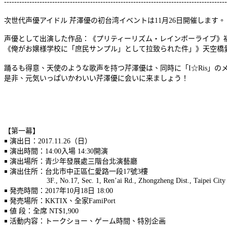
----------------------------------------------------------------------------------------
次世代声優アイドル 芹澤優の初台湾イベントは11月26日開催します。
声優として出演した作品：《プリティーリズム・レインボーライブ》
《俺がお嬢様学校に「庶民サンプル」として拉致られた件」》天空橋
踊るも得意、天使のような歌声を持つ芹澤優は、同時に「I☆Ris」の
是非、元気いっぱいかわいい芹澤優に会いに来ましょう！
【第一幕】
￭ 演出日：2017.11.26（日）
￭ 演出時間：14:00入場 14:30開演
￭ 演出場所：青少年發展處三階台北演藝廳
￭ 演出住所：台北市中正區仁愛路一段17號3樓
3F., No.17, Sec. 1, Ren’ai Rd., Zhongzheng Dist., Taipei City
￭ 発売時間：2017年10月18日 18:00
￭ 発売場所：KKTIX、全家FamiPort
￭ 値 段：全席 NT$1,900
￭ 活動内容：トークショー、ゲーム時間、特別企画