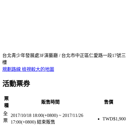
台北青少年發展處3F演藝廳 / 台北市中正區仁愛路一段17號三
樓
規劃路線
檢視較大的地圖
活動票券
票
販售時間
售價
種
全
2017/10/18 18:00(+0800)
~
2017/11/26
TWD$
1,900
票
17:00(+0800)
結束販售