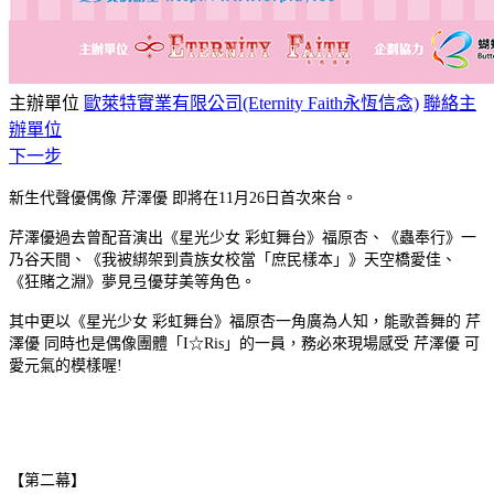
主辦單位
歐萊特實業有限公司(Eternity Faith永恆信念)
聯絡主
辦單位
下一步
新生代聲優偶像 芹澤優 即將在11月26日首次來台。
芹澤優過去曾配音演出《星光少女 彩虹舞台》福原杏、《蟲奉行》一
乃谷天間、《我被綁架到貴族女校當「庶民樣本」》天空橋愛佳、
《狂賭之淵》夢見弖優芽美等角色。
其中更以《星光少女 彩虹舞台》福原杏一角廣為人知，能歌善舞的 芹
澤優 同時也是偶像團體「I☆Ris」的一員，務必來現場感受 芹澤優 可
愛元氣的模樣喔!
【第二幕】