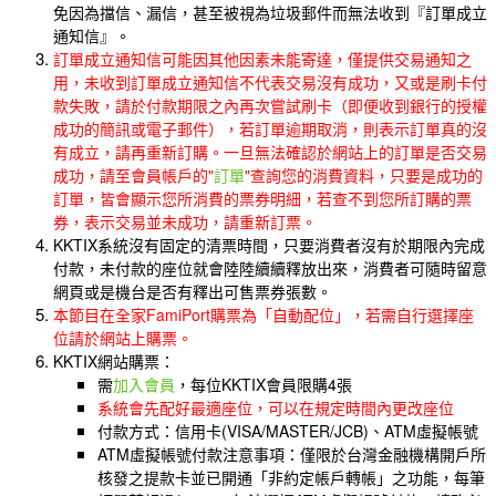
免因為擋信、漏信，甚至被視為垃圾郵件而無法收到『訂單成立
通知信』。
訂單成立通知信可能因其他因素未能寄達，僅提供交易通知之
用，未收到訂單成立通知信不代表交易沒有成功，又或是刷卡付
款失敗，請於付款期限之內再次嘗試刷卡（即便收到銀行的授權
成功的簡訊或電子郵件），若訂單逾期取消，則表示訂單真的沒
有成立，請再重新訂購。一旦無法確認於網站上的訂單是否交易
成功，請至會員帳戶的"
訂單
"查詢您的消費資料，只要是成功的
訂單，皆會顯示您所消費的票券明細，若查不到您所訂購的票
券，表示交易並未成功，請重新訂票。
KKTIX系統沒有固定的清票時間，只要消費者沒有於期限內完成
付款，未付款的座位就會陸陸續續釋放出來，消費者可隨時留意
網頁或是機台是否有釋出可售票券張數。
本節目在全家FamiPort購票為「自動配位」，若需自行選擇座
位請於網站上購票。
KKTIX網站購票：
需
加入會員
，每位KKTIX會員限購4張
系統會先配好最適座位，可以在規定時間內更改座位
付款方式：信用卡(VISA/MASTER/JCB)、ATM虛擬帳號
ATM虛擬帳號付款注意事項：僅限於台灣金融機構開戶所
核發之提款卡並已開通「非約定帳戶轉帳」之功能，每筆