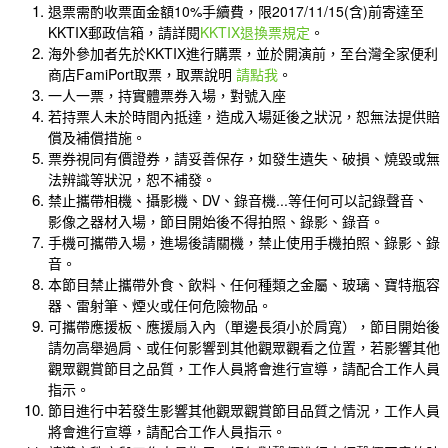
退票需酌收票面金額10%手續費，限2017/11/15(含)前寄達至
KKTIX郵政信箱，請詳閱
KKTIX退換票規定
。
海外參加者先於KKTIX進行購票，並於開演前，至台灣全家便利
商店FamiPort取票，取票說明
請點我
。
一人一票，持實體票券入場，對號入座
若持票人未於時間內抵達，造成入場延後之狀況，恕無法提供賠
償及補償措施。
票券視同有價證券，請妥善保存，如發生遺失、破損、燒毀或無
法辨識等狀況，恕不補發。
禁止攜帶相機、攝影機、DV、錄音機...等任何可以記錄聲音、
影像之器材入場，節目開始後不得拍照、錄影、錄音。
手機可攜帶入場，進場後請關機，禁止使用手機拍照、錄影、錄
音。
本節目禁止攜帶外食、飲料、任何種類之金屬、玻璃、寶特瓶容
器、雷射筆、煙火或任何危險物品。
可攜帶應援板、應援扇入內（單邊長須小於肩寬），節目開始後
請勿高舉過肩、或任何影響到其他觀眾觀看之位置，若影響其他
觀眾觀賞節目之品質，工作人員將會進行宣導，請配合工作人員
指示。
節目進行中若發生影響其他觀眾觀賞節目品質之情況，工作人員
將會進行宣導，請配合工作人員指示。