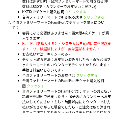
数料は$49です)、台湾ファミリーマートで引き取る(手
数料は$30で、カウンターでお支払いください)
KKTIXでチケット購入説明
クリックする
台湾ファミリーマートで引き取る說明
クリックする
台湾ファミリーマートのFamiPortでチケットを購入につい
て：
会員になる必要はありません、最大限4枚チケートが購
入できます。
FamiPortで購入すると、システムは自動的に席を選びま
す。エリアは選ばれますが、席は選ばれません。
お支払い方法：キャシーのみ。
チケット取る方法：お支払い済みましたら、直接台湾フ
ァミリーマートのカウンターでチケットをもらいます、
手続き料金いらないです。
台湾ファミリーマートのお調べは
クリックする
台湾ファミリーマートのFamiPortチケット購入説明
図
クリックす
台湾ファミリーマートのFamiPortでチケットのお支払い
請求書を印刷できましたら、10分内にカウンターへお支
払いしてください。もし、時間以内にカウンターでお支
払いができなかった場合でしたら、ご注文は取り消され
ます。ご注文してたチケットはシステムにもどりになり