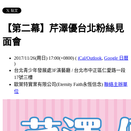
【第二幕】芹澤優台北粉絲見
面會
2017/11/26(周日) 17:00(+0800)
(
iCal/Outlook
,
Google 日曆
)
台北青少年發展處3F演藝廳 / 台北市中正區仁愛路一段
17號三樓
歐萊特實業有限公司(Eternity Faith永恆信念)
聯絡主辦單
位