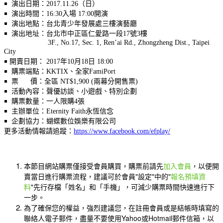
￭ 演出日期：2017.11.26（日）
￭ 演出時間：16:30入場 17:00開演
￭ 演出地點：台北青少年發展處三樓演藝廳
￭ 演出地址：台北市中正區仁愛路一段17號3樓
3F., No.17, Sec. 1, Ren’ai Rd., Zhongzheng Dist., Taipei
City
￭ 開賣日期： 2017年10月18日 18:00
￭ 購票端點：KKTIX、全家FamiPort
￭ 票 價：全區 NT$1,900 (兩幕分開售票)
￭ 活動內容：聲優訪談、小遊戲、特別企劃
￭ 購票數量：一人限購4張
￭ 主辦單位：Eternity Faith永恆信念
￭ 企劃協力：蝴蝶數位娛樂有限公司
更多活動情報請追蹤：
https://www.facebook.com/efplay/
本節目網站購票僅接受會員購買，購票前請先
加入會員
，以便開
賣當日進行購票流程，建議可於會員"設定"中的"
報名預填資
料
"先行存檔「姓名」和「手機」，可減少購票時間快速進行下
一步。
為了確保您的權益，強烈建議您，在註冊會員或是結帳時填寫的
聯絡人電子郵件，盡量不要使用Yahoo或Hotmail郵件信箱，以