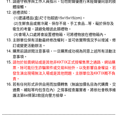
請遵守秩序與工作人員指示，切勿對聲優進行未經聲優同意的肢
體接觸。
送禮須知：
(1)建議禮品(盒)尺寸勿超過15x15x15(cm)。
(2)生鮮食品或需冷藏、保存不易、手工食品...等，礙於保存及
衛生的考量，請避免贈送此類禮物。
(3)會場入口處將會設置禮物箱，可將禮物放在禮物箱內。
主辦單位保有活動最終修改權利，並可依實際情況予以增減、修
訂或變更活動辦法。
購票前請詳閱注意事項，一旦購票成功視為同意上述所有活動注
意事項。
請勿於拍賣網站或是其他非KKTIX正式授權售票之通路、網站購
票，除可能衍生詐騙案件或交易糾紛外，以免影響自身權益，若
發生演出現場無法入場或是其他問題，主辦單位及KKTIX概不負
責。
若有任何形式非供自用而加價轉售（無論加價名目為代購費、交
通費、補貼等均包含在內）之情事經查屬實者，將依社會秩序維
護法第64條第2款逕向警方檢舉。
--------------------------------------------------------------------------------------