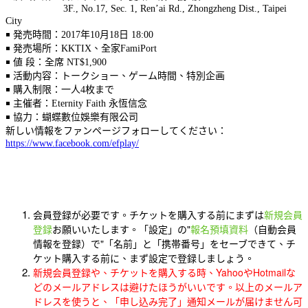
3F., No.17, Sec. 1, Ren’ai Rd., Zhongzheng Dist., Taipei
City
￭ 発売時間：2017年10月18日 18:00
￭ 発売場所：KKTIX、全家FamiPort
￭ 値 段：全席 NT$1,900
￭ 活動内容：トークショー、ゲーム時間、特別企画
￭ 購入制限：一人4枚まで
￭ 主催者：Eternity Faith 永恆信念
￭ 協力：蝴蝶數位娛樂有限公司
新しい情報をファンページフォローしてください：
https://www.facebook.com/efplay/
会員登録が必要です。チケットを購入する前にまずは
新規会員
登録
お願いいたします。「設定」の"
報名預填資料
（自動会員
情報を登録）で"「名前」と「携帯番号」をセーブできて、チ
ケット購入する前に、まず設定で登録しましょう。
新規会員登録や、チケットを購入する時、YahooやHotmailな
どのメールアドレスは避けたほうがいいです。以上のメールア
ドレスを使うと、「申し込み完了」通知メールが届けません可