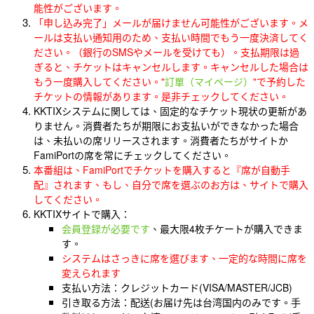
能性がございます。
「申し込み完了」メールが届けません可能性がございます。メ
ールは支払い通知用のため、支払い時間でもう一度決済してく
ださい。（銀行のSMSやメールを受けても）。支払期限は過
ぎると、チケットはキャンセルします。キャンセルした場合は
もう一度購入してください。"
訂單
（マイページ）
"で予約した
チケットの情報があります。是非チェックしてください。
KKTIXシステムに関しては、固定的なチケット現状の更新があ
りません。消費者たちが期限にお支払いができなかった場合
は、未払いの席リリースされます。消費者たちがサイトか
FamiPortの席を常にチェックしてください。
本番組は、FamiPortでチケットを購入すると『席が自動手
配』されます、もし、自分で席を選ぶのお方は、サイトで購入
してください。
KKTIXサイトで購入：
会員登録が必要です
、最大限4枚チケートが購入できま
す。
システムはさっきに席を選びます、一定的な時間に席を
変えられます
支払い方法：クレジットカード(VISA/MASTER/JCB)
引き取る方法：配送(お届け先は台湾国内のみです。手