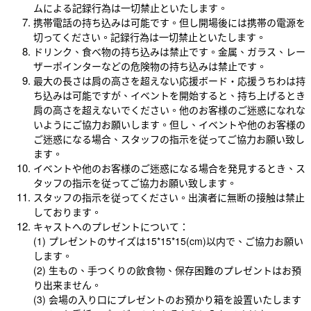
ムによる記録行為は一切禁止といたします。
携帯電話の持ち込みは可能です。但し開場後には携帯の電源を
切ってください。記録行為は一切禁止といたします。
ドリンク、食べ物の持ち込みは禁止です。金属、ガラス、レー
ザーポインターなどの危険物の持ち込みは禁止です。
最大の長さは肩の高さを超えない応援ボード・応援うちわは持
ち込みは可能ですが、イベントを開始すると、持ち上げるとき
肩の高さを超えないでください。他のお客様のご迷惑になれな
いようにご協力お願いします。但し、イベントや他のお客様の
ご迷惑になる場合、スタッフの指示を従ってご協力お願い致し
ます。
イベントや他のお客様のご迷惑になる場合を発見するとき、ス
タッフの指示を従ってご協力お願い致します。
スタッフの指示を従ってください。出演者に無断の接触は禁止
しております。
キャストへのプレゼントについて：
(1) プレゼントのサイズは15*15*15(cm)以内で、ご協力お願い
します。
(2) 生もの、手つくりの飲食物、保存困難のプレゼントはお預
り出来ません。
(3) 会場の入り口にプレゼントのお預かり箱を設置いたします