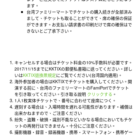
ます。
台湾ファミリーマートでチケットの購入続きが全部済み
まして、チケットも取ることができて、席の確保の保証
ができます。お支払い請求書の印刷だけで席の確保はで
きないとご了承下さい。
キャンセルする場合はチケット料金の10%手数料が必要です。
2017/11/15までにKKTIXの郵便私書箱に送ってください。詳し
いは
KKTIX退換票規定
にご覧でください(台湾国内適用)。
海外参加者の場合はKKTIXでチケットを購入してください。開
演する前に、台湾のファミリーマートのFamiPortでチケット
を引き取ってください。引き取る說明
クリックする
。
1人1枚実体チケットで、番号に合わせて座席につく。
遅刻する場合は、入場時間を遅れる可能性があります。補償は
出来かねますので、ご注意ください
紛失・盗難・破損・識別不能などいかなる場合においてもチケ
ットの再発行はできません。十分にご注意ください。
撮影機器・録音・録画機器・携帯・スマートフォン・携帯ゲー