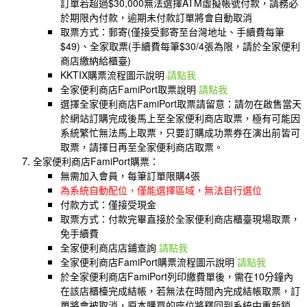
訂單若超過$30,000無法選擇ATM虛擬帳號付款，請務必
於期限內付款，逾期未付款訂單將會自動取消
取票方式：郵寄(僅接受郵寄至台灣地址、手續費每筆
$49)、全家取票(手續費每筆$30/4張為限，請於全家便利
商店繳納給櫃臺)
KKTIX購票流程圖示說明
請點我
全家便利商店FamiPort取票說明
請點我
選擇全家便利商店FamiPort取票請留意：請勿在啟售當天
於網站訂購完成後馬上至全家便利商店取票，極有可能因
系統繁忙無法馬上取票，只要訂購成功票券在演出前皆可
取票，請擇日再至全家便利商店取票。
全家便利商店FamiPort購票：
無需加入會員，每筆訂單限購4張
為系統自動配位，僅能選擇區域，無法自行選位
付款方式：僅接受現金
取票方式：付款完畢直接於全家便利商店櫃臺現場取票，
免手續費
全家便利商店店鋪查詢
請點我
全家便利商店FamiPort購票流程圖示說明
請點我
於全家便利商店FamiPort列印繳費單後，需在10分鐘內
在該店櫃檯完成結帳，若無法在時間內完成結帳取票，訂
單將會被取消，原本購買的座位將釋回到系統中重新銷