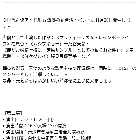
--------------------------------------------------------------------------------------
----
次世代声優アイドル 芹澤優の初台湾イベントは11月26日開催しま
す。
声優として出演した作品：《プリティーリズム・レインボーライ
ブ》福原杏、《ムシブギョー》一乃谷天間、
《俺がお嬢様学校に「庶民サンプル」として拉致られた件」》天空
橋愛佳、《賭ケグルイ》夢見弖優芽美…など
踊るも得意、天使のような歌声を持つ芹澤優は、同時に「I☆Ris」の
メンバーとして活躍しています。
是非、元気いっぱいかわいい芹澤優に会いに来ましょう！
【第二幕】
￭ 演出日：2017.11.26（日）
￭ 演出時間：16:30入場 17:00開演
￭ 演出場所：青少年發展處三階台北演藝廳
￭ 演出住所：台北市中正區仁愛路一段17號3樓