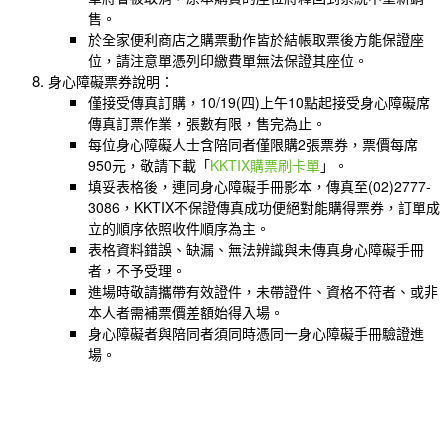
售。
於全家便利商店之購票動作皆於結帳取票後方能保證座
位，請注意單憑列印繳費單無法保證其座位。
身心障礙票券說明：
僅接受傳真訂購，10/19(四)上午10點起接受身心障礙席
傳真訂票作業，張數有限，售完為止。
每位身心障礙人士含陪同者僅限購2張票券，票價每席
950元，敬請下載「
KKTIX購票刷卡單
」。
填妥表格後，連同身心障礙手冊影本，傳真至(02)2777-
3086，KKTIX不保證傳真成功便絕對能購得票券，訂單成
立的順序依照收件順序為主。
表格資料錯誤、缺漏、無法辨識與未傳真身心障礙手冊
者，不予受理。
進場時敬請攜帶有效證件，未帶證件、資格不符者、或非
本人者需補票價差額始得入場。
身心障礙者與陪同者須同時憑同一身心障礙手冊驗證進
場。